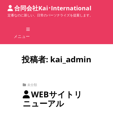
合同会社Kai･International
定番なのに新しい、日常のパーソナライズを提案します。
メニュー
投稿者:
kai_admin
カ
未分類
テ
WEBサイトリ
ゴ
ニューアル
リ
ー