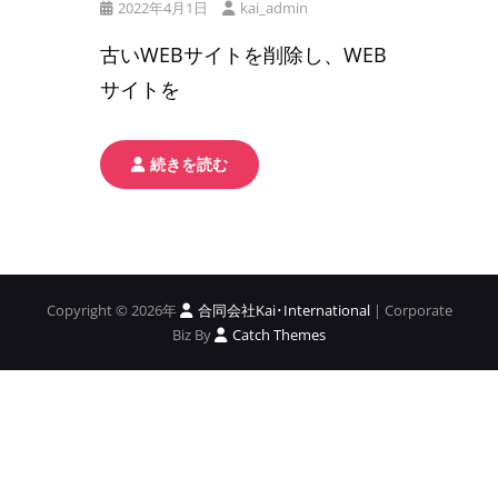
公
2022年4月1日
kai_admin
リ
開
ン
古いWEBサイトを削除し、WEB
日
ク
サイトを
WEB
続きを読む
サ
イ
ト
リ
ニ
ュ
ー
Copyright © 2026年
合同会社Kai･International
|
Corporate
ア
Biz By
Catch Themes
ル